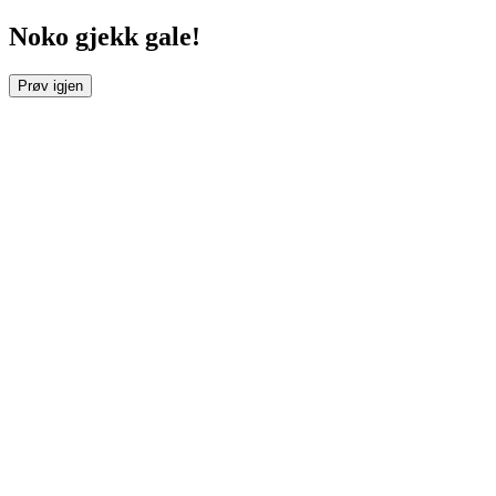
Noko gjekk gale!
Prøv igjen