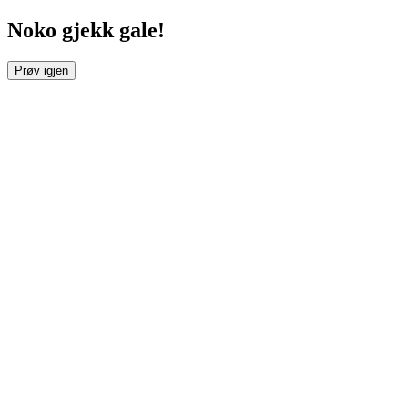
Noko gjekk gale!
Prøv igjen