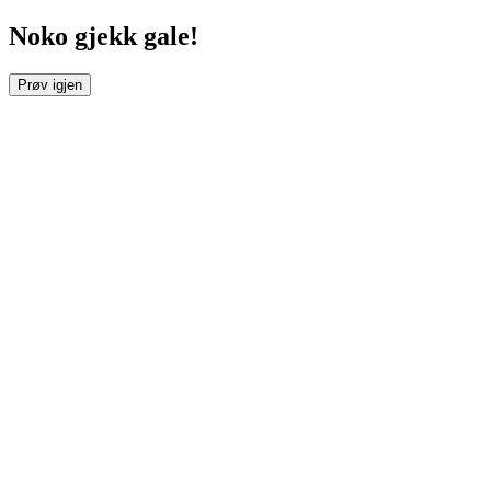
Noko gjekk gale!
Prøv igjen