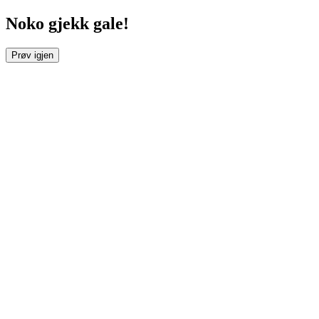
Noko gjekk gale!
Prøv igjen