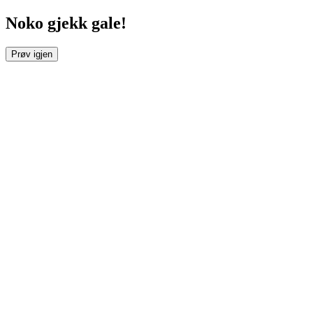
Noko gjekk gale!
Prøv igjen