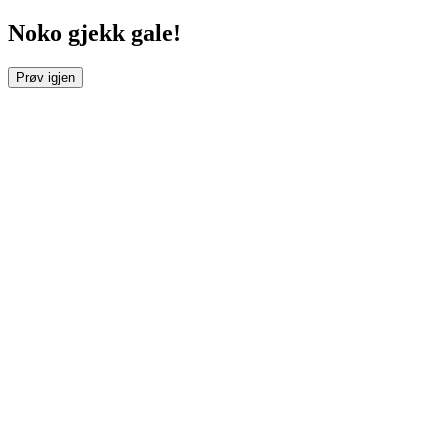
Noko gjekk gale!
Prøv igjen