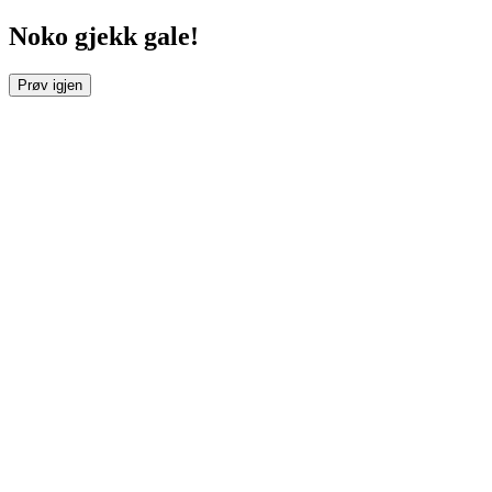
Noko gjekk gale!
Prøv igjen