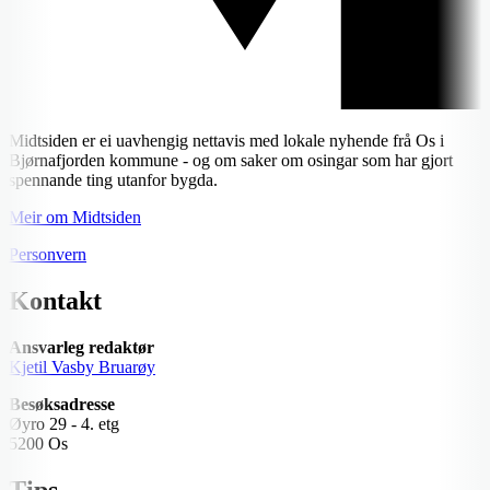
Midtsiden er ei uavhengig nettavis med lokale nyhende frå Os i
Bjørnafjorden kommune - og om saker om osingar som har gjort
spennande ting utanfor bygda.
Meir om Midtsiden
Personvern
Kontakt
Ansvarleg redaktør
Kjetil Vasby Bruarøy
Besøksadresse
Øyro 29 - 4. etg
5200 Os
Tips