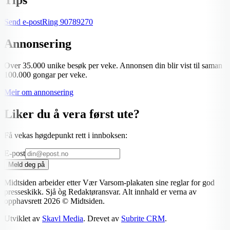
Send e-post
Ring
90789270
Annonsering
Over 35.000 unike besøk per veke. Annonsen din blir vist til saman
100.000 gongar per veke.
Meir om annonsering
Liker du å vera først ute?
Få vekas høgdepunkt rett i innboksen:
E-post
Meld deg på
Midtsiden arbeider etter Vær Varsom-plakaten sine reglar for god
presseskikk. Sjå òg Redaktøransvar. Alt innhald er verna av
opphavsrett
2026
© Midtsiden.
Utviklet av
Skavl Media
. Drevet av
Subrite CRM
.