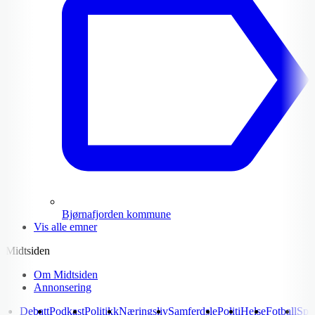
Bjørnafjorden kommune
Vis alle emner
Midtsiden
Om Midtsiden
Annonsering
Debatt
Podkast
Politikk
Næringsliv
Samferdsle
Politi
Helse
Fotball
Spo