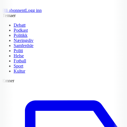
Bli abonnent
Logg inn
Temaer
Debatt
Podkast
Politikk
Næringsliv
Samferdsle
Politi
Helse
Fotball
Sport
Kultur
Emner