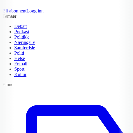
Bli abonnent
Logg inn
Temaer
Debatt
Podkast
Politikk
Næringsliv
Samferdsle
Politi
Helse
Fotball
Sport
Kultur
Emner