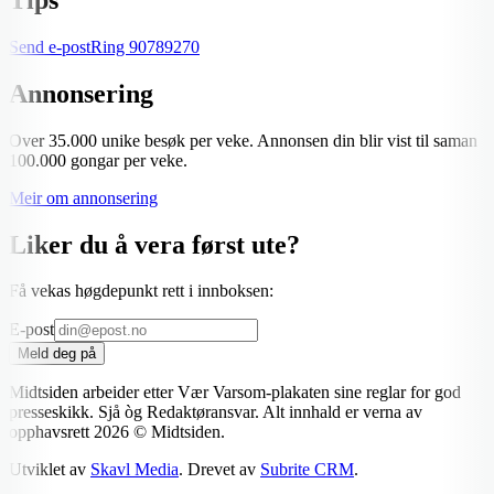
Send e-post
Ring
90789270
Annonsering
Over 35.000 unike besøk per veke. Annonsen din blir vist til saman
100.000 gongar per veke.
Meir om annonsering
Liker du å vera først ute?
Få vekas høgdepunkt rett i innboksen:
E-post
Meld deg på
Midtsiden arbeider etter Vær Varsom-plakaten sine reglar for god
presseskikk. Sjå òg Redaktøransvar. Alt innhald er verna av
opphavsrett
2026
© Midtsiden.
Utviklet av
Skavl Media
. Drevet av
Subrite CRM
.