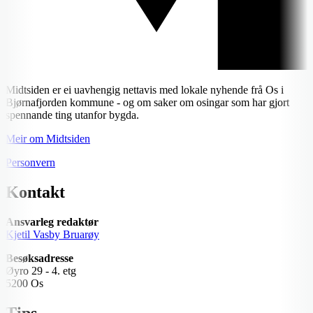
Midtsiden er ei uavhengig nettavis med lokale nyhende frå Os i
Bjørnafjorden kommune - og om saker om osingar som har gjort
spennande ting utanfor bygda.
Meir om Midtsiden
Personvern
Kontakt
Ansvarleg redaktør
Kjetil Vasby Bruarøy
Besøksadresse
Øyro 29 - 4. etg
5200 Os
Tips