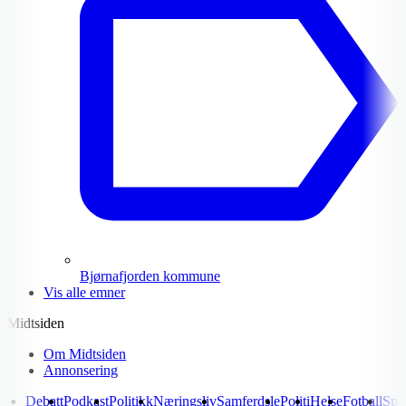
Bjørnafjorden kommune
Vis alle emner
Midtsiden
Om Midtsiden
Annonsering
Debatt
Podkast
Politikk
Næringsliv
Samferdsle
Politi
Helse
Fotball
Spo