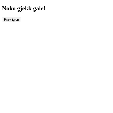
Noko gjekk gale!
Prøv igjen