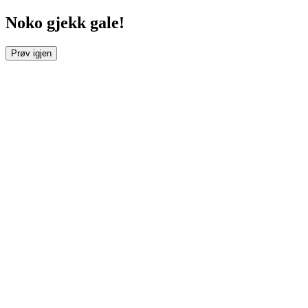
Noko gjekk gale!
Prøv igjen