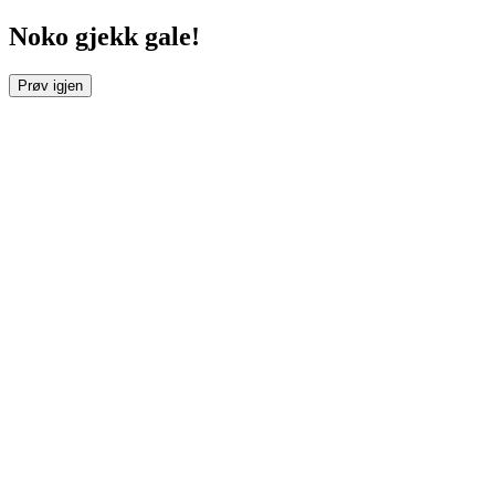
Noko gjekk gale!
Prøv igjen