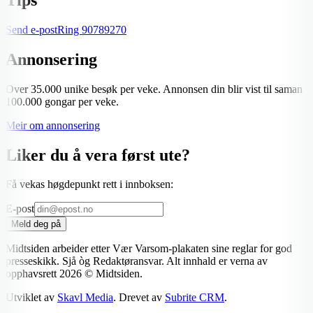
Send e-post
Ring
90789270
Annonsering
Over 35.000 unike besøk per veke. Annonsen din blir vist til saman
100.000 gongar per veke.
Meir om annonsering
Liker du å vera først ute?
Få vekas høgdepunkt rett i innboksen:
E-post
Meld deg på
Midtsiden arbeider etter Vær Varsom-plakaten sine reglar for god
presseskikk. Sjå òg Redaktøransvar. Alt innhald er verna av
opphavsrett
2026
© Midtsiden.
Utviklet av
Skavl Media
. Drevet av
Subrite CRM
.