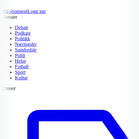
Bli abonnent
Logg inn
Temaer
Debatt
Podkast
Politikk
Næringsliv
Samferdsle
Politi
Helse
Fotball
Sport
Kultur
Emner