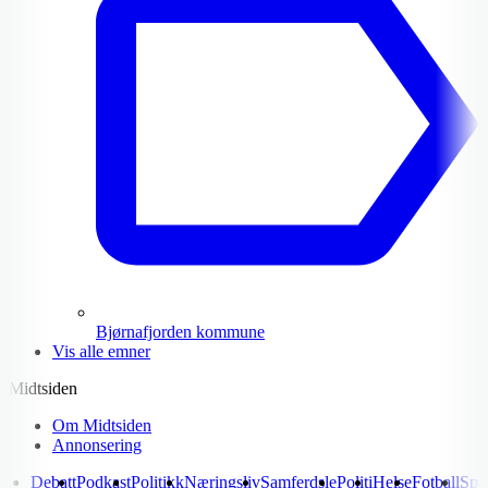
Bjørnafjorden kommune
Vis alle emner
Midtsiden
Om Midtsiden
Annonsering
Debatt
Podkast
Politikk
Næringsliv
Samferdsle
Politi
Helse
Fotball
Spo