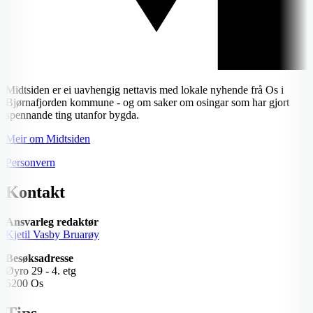
Midtsiden er ei uavhengig nettavis med lokale nyhende frå Os i
Bjørnafjorden kommune - og om saker om osingar som har gjort
spennande ting utanfor bygda.
Meir om Midtsiden
Personvern
Kontakt
Ansvarleg redaktør
Kjetil Vasby Bruarøy
Besøksadresse
Øyro 29 - 4. etg
5200 Os
Tips