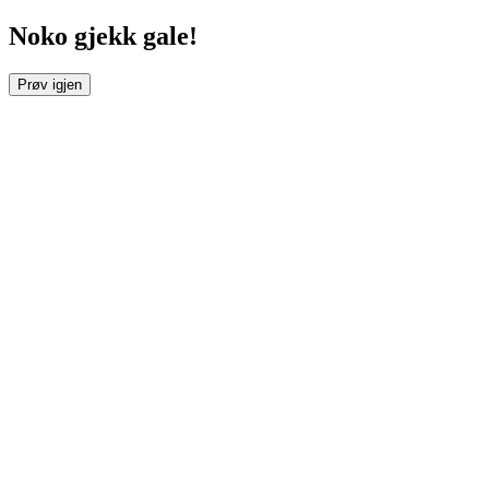
Noko gjekk gale!
Prøv igjen