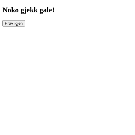
Noko gjekk gale!
Prøv igjen