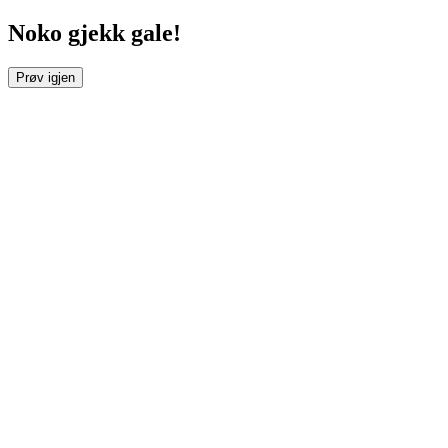
Noko gjekk gale!
Prøv igjen