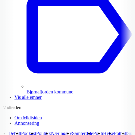
Bjørnafjorden kommune
Vis alle emner
Midtsiden
Om Midtsiden
Annonsering
Debatt
Podkast
Politikk
Næringsliv
Samferdsle
Politi
Helse
Fotball
Spo