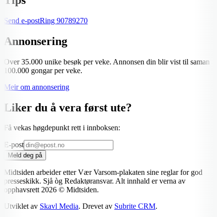
Send e-post
Ring
90789270
Annonsering
Over 35.000 unike besøk per veke. Annonsen din blir vist til saman
100.000 gongar per veke.
Meir om annonsering
Liker du å vera først ute?
Få vekas høgdepunkt rett i innboksen:
E-post
Meld deg på
Midtsiden arbeider etter Vær Varsom-plakaten sine reglar for god
presseskikk. Sjå òg Redaktøransvar. Alt innhald er verna av
opphavsrett
2026
© Midtsiden.
Utviklet av
Skavl Media
. Drevet av
Subrite CRM
.