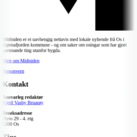
Midtsiden er ei uavhengig nettavis med lokale nyhende frå Os i
Bjørnafjorden kommune - og om saker om osingar som har gjort
spennande ting utanfor bygda.
Meir om Midtsiden
Personvern
Kontakt
Ansvarleg redaktør
Kjetil Vasby Bruarøy
Besøksadresse
Øyro 29 - 4. etg
5200 Os
Tips