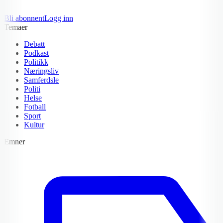
Bli abonnent
Logg inn
Temaer
Debatt
Podkast
Politikk
Næringsliv
Samferdsle
Politi
Helse
Fotball
Sport
Kultur
Emner