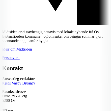
Midtsiden er ei uavhengig nettavis med lokale nyhende frå Os i
Bjørnafjorden kommune - og om saker om osingar som har gjort
spennande ting utanfor bygda.
Meir om Midtsiden
Personvern
Kontakt
Ansvarleg redaktør
Kjetil Vasby Bruarøy
Besøksadresse
Øyro 29 - 4. etg
5200 Os
Tips