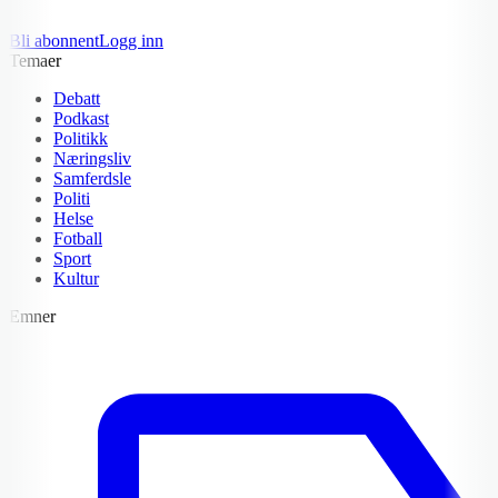
Bli abonnent
Logg inn
Temaer
Debatt
Podkast
Politikk
Næringsliv
Samferdsle
Politi
Helse
Fotball
Sport
Kultur
Emner