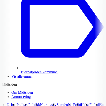
Bjørnafjorden kommune
Vis alle emner
Midtsiden
Om Midtsiden
Annonsering
Debatt
Podkast
Politikk
Næringsliv
Samferdsle
Politi
Helse
Fotball
Spo