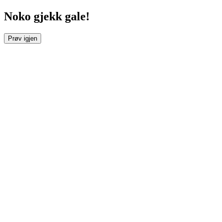
Noko gjekk gale!
Prøv igjen