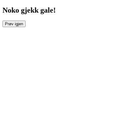
Noko gjekk gale!
Prøv igjen