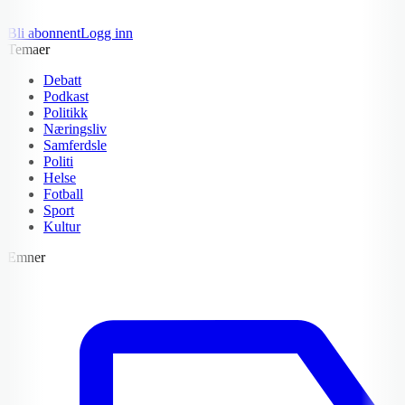
Bli abonnent
Logg inn
Temaer
Debatt
Podkast
Politikk
Næringsliv
Samferdsle
Politi
Helse
Fotball
Sport
Kultur
Emner