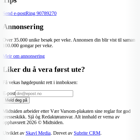
Send e-post
Ring
90789270
Annonsering
Over 35.000 unike besøk per veke. Annonsen din blir vist til saman
100.000 gongar per veke.
Meir om annonsering
Liker du å vera først ute?
Få vekas høgdepunkt rett i innboksen:
E-post
Meld deg på
Midtsiden arbeider etter Vær Varsom-plakaten sine reglar for god
presseskikk. Sjå òg Redaktøransvar. Alt innhald er verna av
opphavsrett
2026
© Midtsiden.
Utviklet av
Skavl Media
. Drevet av
Subrite CRM
.