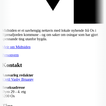
Midtsiden er ei uavhengig nettavis med lokale nyhende frå Os i
Bjørnafjorden kommune - og om saker om osingar som har gjort
spennande ting utanfor bygda.
Meir om Midtsiden
Personvern
Kontakt
Ansvarleg redaktør
Kjetil Vasby Bruarøy
Besøksadresse
Øyro 29 - 4. etg
5200 Os
Tips