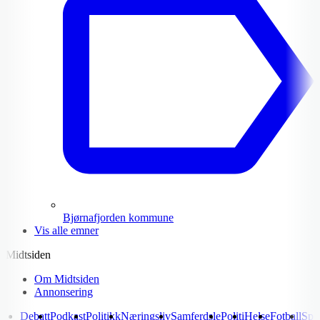
Bjørnafjorden kommune
Vis alle emner
Midtsiden
Om Midtsiden
Annonsering
Debatt
Podkast
Politikk
Næringsliv
Samferdsle
Politi
Helse
Fotball
Spo