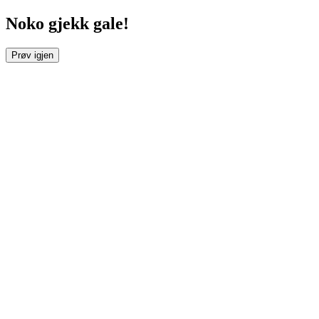
Noko gjekk gale!
Prøv igjen