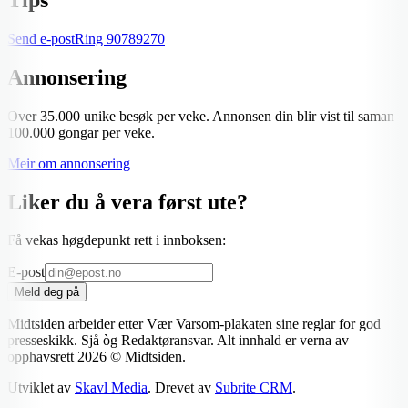
Send e-post
Ring
90789270
Annonsering
Over 35.000 unike besøk per veke. Annonsen din blir vist til saman
100.000 gongar per veke.
Meir om annonsering
Liker du å vera først ute?
Få vekas høgdepunkt rett i innboksen:
E-post
Meld deg på
Midtsiden arbeider etter Vær Varsom-plakaten sine reglar for god
presseskikk. Sjå òg Redaktøransvar. Alt innhald er verna av
opphavsrett
2026
© Midtsiden.
Utviklet av
Skavl Media
. Drevet av
Subrite CRM
.