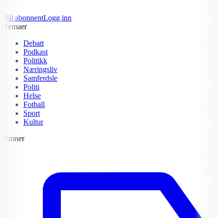
Bli abonnent
Logg inn
Temaer
Debatt
Podkast
Politikk
Næringsliv
Samferdsle
Politi
Helse
Fotball
Sport
Kultur
Emner