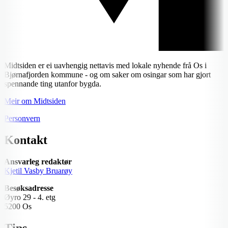
Midtsiden er ei uavhengig nettavis med lokale nyhende frå Os i
Bjørnafjorden kommune - og om saker om osingar som har gjort
spennande ting utanfor bygda.
Meir om Midtsiden
Personvern
Kontakt
Ansvarleg redaktør
Kjetil Vasby Bruarøy
Besøksadresse
Øyro 29 - 4. etg
5200 Os
Tips