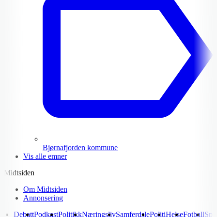
Bjørnafjorden kommune
Vis alle emner
Midtsiden
Om Midtsiden
Annonsering
Debatt
Podkast
Politikk
Næringsliv
Samferdsle
Politi
Helse
Fotball
Spo