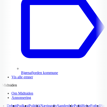
Bjørnafjorden kommune
Vis alle emner
Midtsiden
Om Midtsiden
Annonsering
Debatt
Podkast
Politikk
Næringsliv
Samferdsle
Politi
Helse
Fotball
Spo