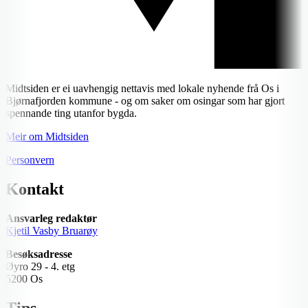
Midtsiden er ei uavhengig nettavis med lokale nyhende frå Os i
Bjørnafjorden kommune - og om saker om osingar som har gjort
spennande ting utanfor bygda.
Meir om Midtsiden
Personvern
Kontakt
Ansvarleg redaktør
Kjetil Vasby Bruarøy
Besøksadresse
Øyro 29 - 4. etg
5200 Os
Tips