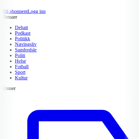
Bli abonnent
Logg inn
Temaer
Debatt
Podkast
Politikk
Næringsliv
Samferdsle
Politi
Helse
Fotball
Sport
Kultur
Emner