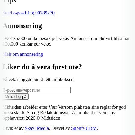
Send e-post
Ring
90789270
Annonsering
Over 35.000 unike besøk per veke. Annonsen din blir vist til saman
100.000 gongar per veke.
Meir om annonsering
Liker du å vera først ute?
Få vekas høgdepunkt rett i innboksen:
E-post
Meld deg på
Midtsiden arbeider etter Vær Varsom-plakaten sine reglar for god
presseskikk. Sjå òg Redaktøransvar. Alt innhald er verna av
opphavsrett
2026
© Midtsiden.
Utviklet av
Skavl Media
. Drevet av
Subrite CRM
.