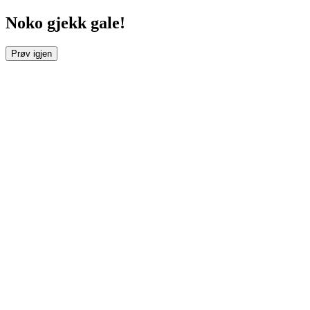
Noko gjekk gale!
Prøv igjen