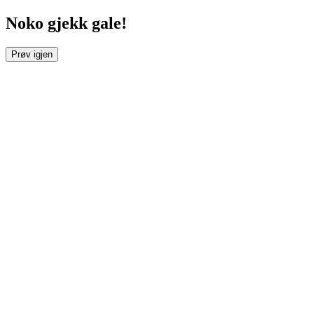
Noko gjekk gale!
Prøv igjen