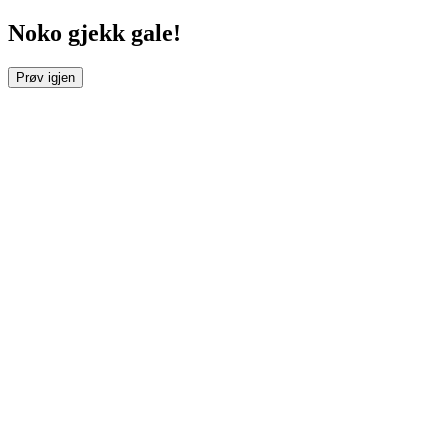
Noko gjekk gale!
Prøv igjen