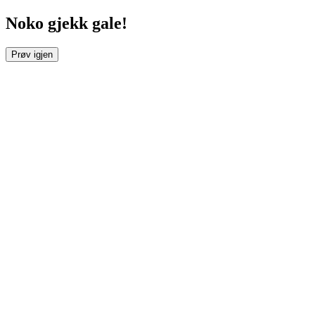
Noko gjekk gale!
Prøv igjen