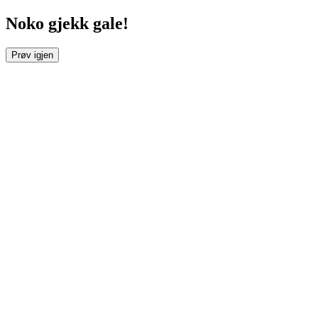
Noko gjekk gale!
Prøv igjen