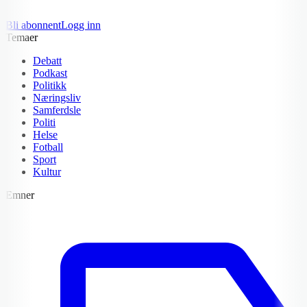
Bli abonnent
Logg inn
Temaer
Debatt
Podkast
Politikk
Næringsliv
Samferdsle
Politi
Helse
Fotball
Sport
Kultur
Emner