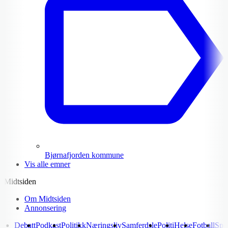
Bjørnafjorden kommune
Vis alle emner
Midtsiden
Om Midtsiden
Annonsering
Debatt
Podkast
Politikk
Næringsliv
Samferdsle
Politi
Helse
Fotball
Spo