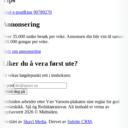
Send e-post
Ring
90789270
Annonsering
Over 35.000 unike besøk per veke. Annonsen din blir vist til saman
100.000 gongar per veke.
Meir om annonsering
Liker du å vera først ute?
Få vekas høgdepunkt rett i innboksen:
E-post
Meld deg på
Midtsiden arbeider etter Vær Varsom-plakaten sine reglar for god
presseskikk. Sjå òg Redaktøransvar. Alt innhald er verna av
opphavsrett
2026
© Midtsiden.
Utviklet av
Skavl Media
. Drevet av
Subrite CRM
.