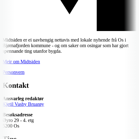
Midtsiden er ei uavhengig nettavis med lokale nyhende frå Os i
Bjørnafjorden kommune - og om saker om osingar som har gjort
spennande ting utanfor bygda.
Meir om Midtsiden
Personvern
Kontakt
Ansvarleg redaktør
Kjetil Vasby Bruarøy
Besøksadresse
Øyro 29 - 4. etg
5200 Os
Tips