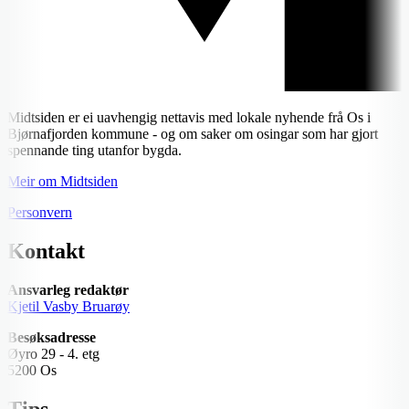
Midtsiden er ei uavhengig nettavis med lokale nyhende frå Os i
Bjørnafjorden kommune - og om saker om osingar som har gjort
spennande ting utanfor bygda.
Meir om Midtsiden
Personvern
Kontakt
Ansvarleg redaktør
Kjetil Vasby Bruarøy
Besøksadresse
Øyro 29 - 4. etg
5200 Os
Tips