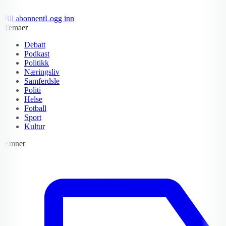
Bli abonnent
Logg inn
Temaer
Debatt
Podkast
Politikk
Næringsliv
Samferdsle
Politi
Helse
Fotball
Sport
Kultur
Emner