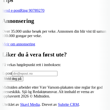
Send e-post
Ring
90789270
Annonsering
Over 35.000 unike besøk per veke. Annonsen din blir vist til saman
100.000 gongar per veke.
Meir om annonsering
Liker du å vera først ute?
Få vekas høgdepunkt rett i innboksen:
E-post
Meld deg på
Midtsiden arbeider etter Vær Varsom-plakaten sine reglar for god
presseskikk. Sjå òg Redaktøransvar. Alt innhald er verna av
opphavsrett
2026
© Midtsiden.
Utviklet av
Skavl Media
. Drevet av
Subrite CRM
.