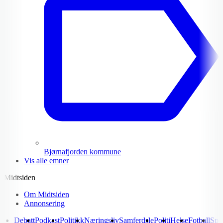
Bjørnafjorden kommune
Vis alle emner
Midtsiden
Om Midtsiden
Annonsering
Debatt
Podkast
Politikk
Næringsliv
Samferdsle
Politi
Helse
Fotball
Spo