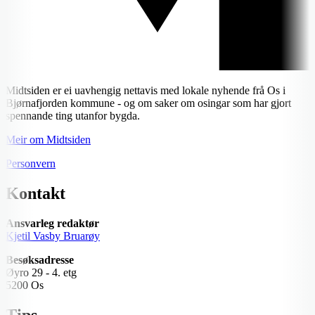
Midtsiden er ei uavhengig nettavis med lokale nyhende frå Os i
Bjørnafjorden kommune - og om saker om osingar som har gjort
spennande ting utanfor bygda.
Meir om Midtsiden
Personvern
Kontakt
Ansvarleg redaktør
Kjetil Vasby Bruarøy
Besøksadresse
Øyro 29 - 4. etg
5200 Os
Tips