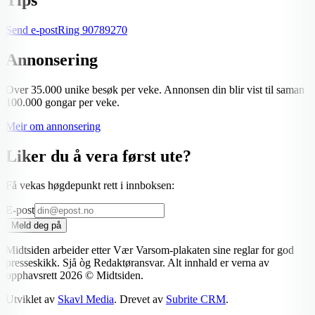
Send e-post
Ring
90789270
Annonsering
Over 35.000 unike besøk per veke. Annonsen din blir vist til saman
100.000 gongar per veke.
Meir om annonsering
Liker du å vera først ute?
Få vekas høgdepunkt rett i innboksen:
E-post
Meld deg på
Midtsiden arbeider etter Vær Varsom-plakaten sine reglar for god
presseskikk. Sjå òg Redaktøransvar. Alt innhald er verna av
opphavsrett
2026
© Midtsiden.
Utviklet av
Skavl Media
. Drevet av
Subrite CRM
.