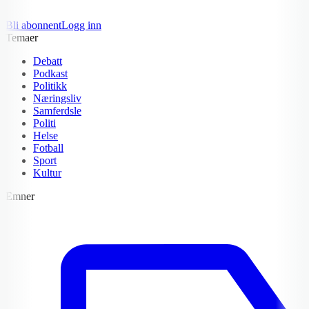
Bli abonnent
Logg inn
Temaer
Debatt
Podkast
Politikk
Næringsliv
Samferdsle
Politi
Helse
Fotball
Sport
Kultur
Emner