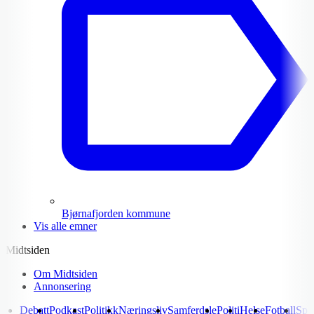
Bjørnafjorden kommune
Vis alle emner
Midtsiden
Om Midtsiden
Annonsering
Debatt
Podkast
Politikk
Næringsliv
Samferdsle
Politi
Helse
Fotball
Spo