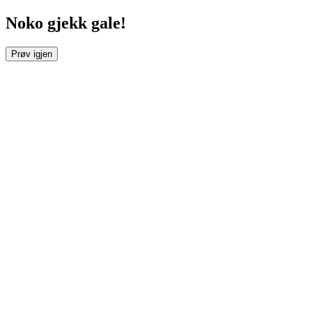
Noko gjekk gale!
Prøv igjen