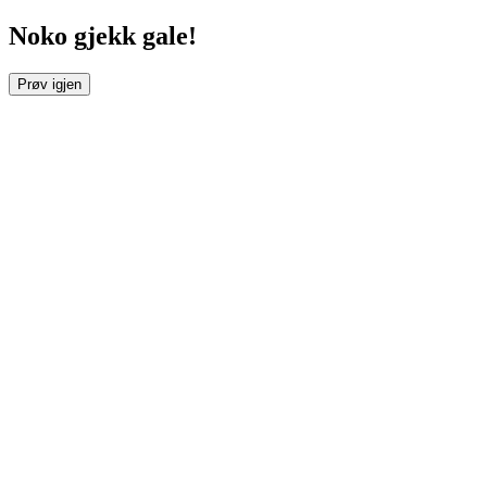
Noko gjekk gale!
Prøv igjen