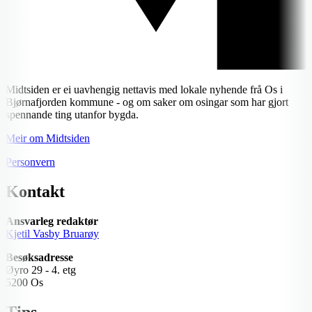
Midtsiden er ei uavhengig nettavis med lokale nyhende frå Os i
Bjørnafjorden kommune - og om saker om osingar som har gjort
spennande ting utanfor bygda.
Meir om Midtsiden
Personvern
Kontakt
Ansvarleg redaktør
Kjetil Vasby Bruarøy
Besøksadresse
Øyro 29 - 4. etg
5200 Os
Tips