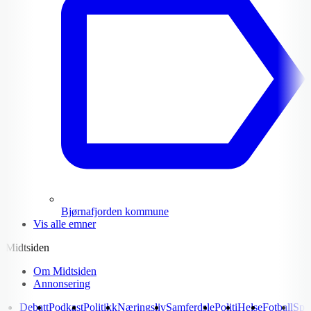
Bjørnafjorden kommune
Vis alle emner
Midtsiden
Om Midtsiden
Annonsering
Debatt
Podkast
Politikk
Næringsliv
Samferdsle
Politi
Helse
Fotball
Spo