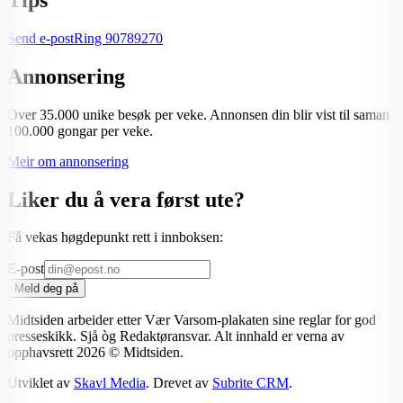
Send e-post
Ring
90789270
Annonsering
Over 35.000 unike besøk per veke. Annonsen din blir vist til saman
100.000 gongar per veke.
Meir om annonsering
Liker du å vera først ute?
Få vekas høgdepunkt rett i innboksen:
E-post
Meld deg på
Midtsiden arbeider etter Vær Varsom-plakaten sine reglar for god
presseskikk. Sjå òg Redaktøransvar. Alt innhald er verna av
opphavsrett
2026
© Midtsiden.
Utviklet av
Skavl Media
. Drevet av
Subrite CRM
.