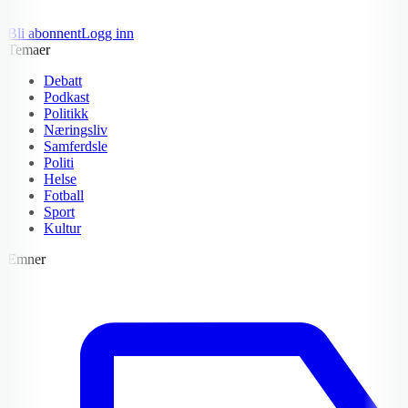
Bli abonnent
Logg inn
Temaer
Debatt
Podkast
Politikk
Næringsliv
Samferdsle
Politi
Helse
Fotball
Sport
Kultur
Emner