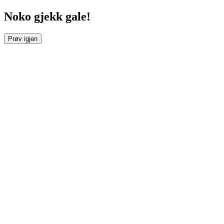
Noko gjekk gale!
Prøv igjen