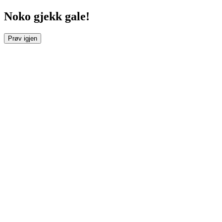
Noko gjekk gale!
Prøv igjen