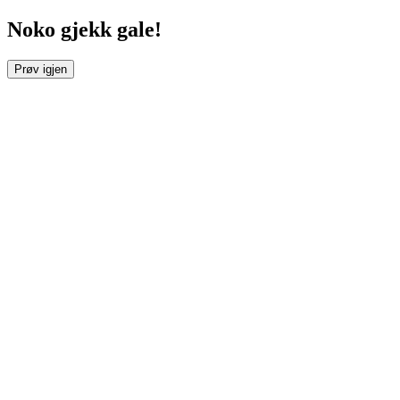
Noko gjekk gale!
Prøv igjen