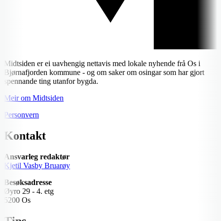
Midtsiden er ei uavhengig nettavis med lokale nyhende frå Os i
Bjørnafjorden kommune - og om saker om osingar som har gjort
spennande ting utanfor bygda.
Meir om Midtsiden
Personvern
Kontakt
Ansvarleg redaktør
Kjetil Vasby Bruarøy
Besøksadresse
Øyro 29 - 4. etg
5200 Os
Tips