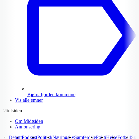
Bjørnafjorden kommune
Vis alle emner
Midtsiden
Om Midtsiden
Annonsering
Debatt
Podkast
Politikk
Næringsliv
Samferdsle
Politi
Helse
Fotball
Spo