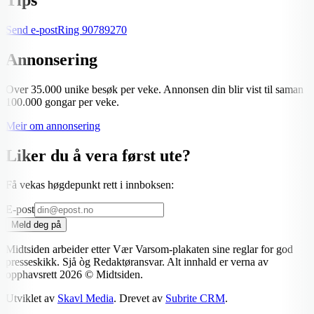
Send e-post
Ring
90789270
Annonsering
Over 35.000 unike besøk per veke. Annonsen din blir vist til saman
100.000 gongar per veke.
Meir om annonsering
Liker du å vera først ute?
Få vekas høgdepunkt rett i innboksen:
E-post
Meld deg på
Midtsiden arbeider etter Vær Varsom-plakaten sine reglar for god
presseskikk. Sjå òg Redaktøransvar. Alt innhald er verna av
opphavsrett
2026
© Midtsiden.
Utviklet av
Skavl Media
. Drevet av
Subrite CRM
.