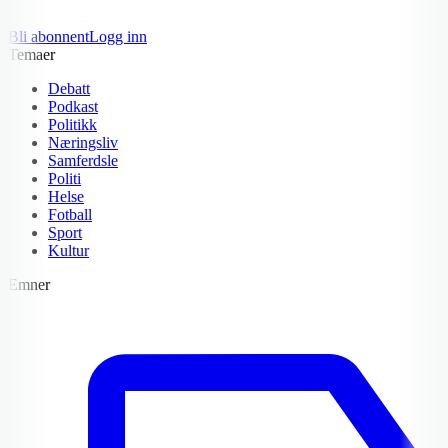
Bli abonnent
Logg inn
Temaer
Debatt
Podkast
Politikk
Næringsliv
Samferdsle
Politi
Helse
Fotball
Sport
Kultur
Emner