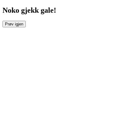
Noko gjekk gale!
Prøv igjen