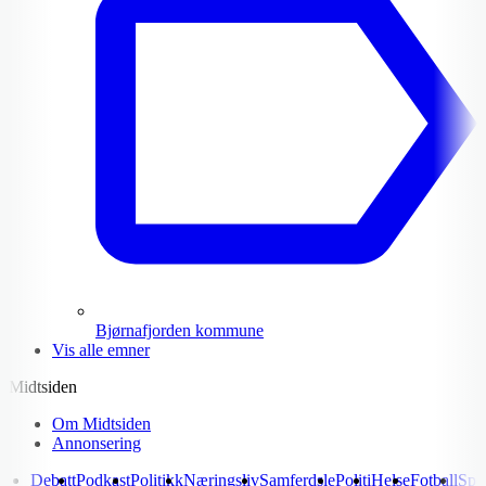
Bjørnafjorden kommune
Vis alle emner
Midtsiden
Om Midtsiden
Annonsering
Debatt
Podkast
Politikk
Næringsliv
Samferdsle
Politi
Helse
Fotball
Spo