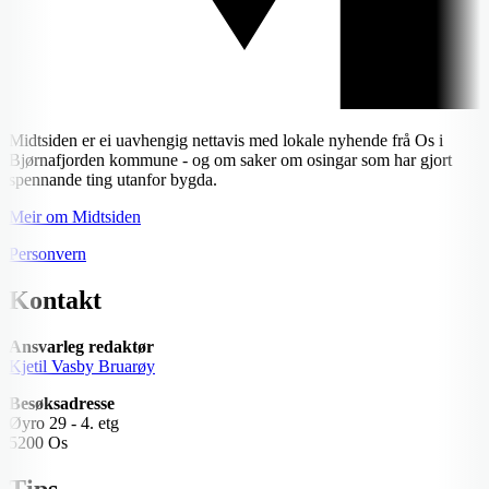
Midtsiden er ei uavhengig nettavis med lokale nyhende frå Os i
Bjørnafjorden kommune - og om saker om osingar som har gjort
spennande ting utanfor bygda.
Meir om Midtsiden
Personvern
Kontakt
Ansvarleg redaktør
Kjetil Vasby Bruarøy
Besøksadresse
Øyro 29 - 4. etg
5200 Os
Tips