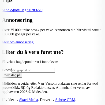
Send e-post
Ring
90789270
Annonsering
Over 35.000 unike besøk per veke. Annonsen din blir vist til saman
100.000 gongar per veke.
Meir om annonsering
Liker du å vera først ute?
Få vekas høgdepunkt rett i innboksen:
E-post
Meld deg på
Midtsiden arbeider etter Vær Varsom-plakaten sine reglar for god
presseskikk. Sjå òg Redaktøransvar. Alt innhald er verna av
opphavsrett
2026
© Midtsiden.
Utviklet av
Skavl Media
. Drevet av
Subrite CRM
.