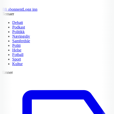
Bli abonnent
Logg inn
Temaer
Debatt
Podkast
Politikk
Næringsliv
Samferdsle
Politi
Helse
Fotball
Sport
Kultur
Emner