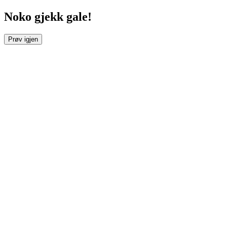
Noko gjekk gale!
Prøv igjen