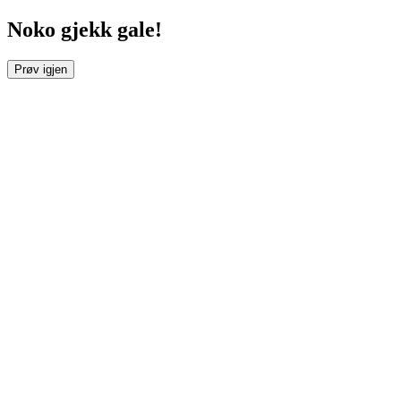
Noko gjekk gale!
Prøv igjen