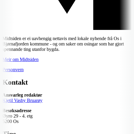
Midtsiden er ei uavhengig nettavis med lokale nyhende frå Os i
Bjørnafjorden kommune - og om saker om osingar som har gjort
spennande ting utanfor bygda.
Meir om Midtsiden
Personvern
Kontakt
Ansvarleg redaktør
Kjetil Vasby Bruarøy
Besøksadresse
Øyro 29 - 4. etg
5200 Os
Tips