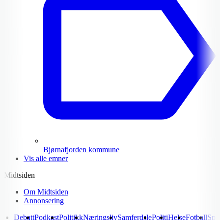
Bjørnafjorden kommune
Vis alle emner
Midtsiden
Om Midtsiden
Annonsering
Debatt
Podkast
Politikk
Næringsliv
Samferdsle
Politi
Helse
Fotball
Spo