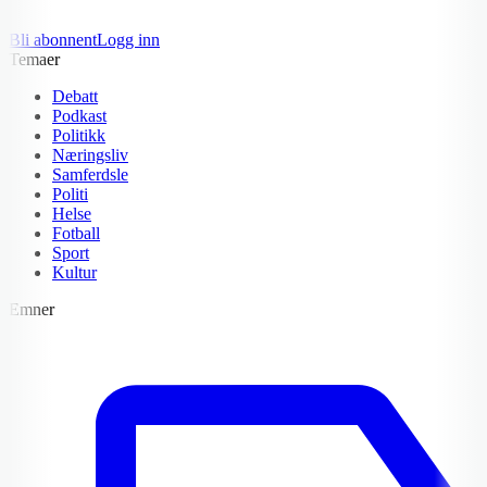
Bli abonnent
Logg inn
Temaer
Debatt
Podkast
Politikk
Næringsliv
Samferdsle
Politi
Helse
Fotball
Sport
Kultur
Emner