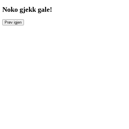
Noko gjekk gale!
Prøv igjen