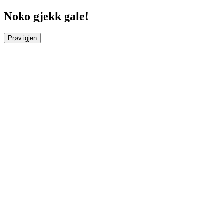
Noko gjekk gale!
Prøv igjen