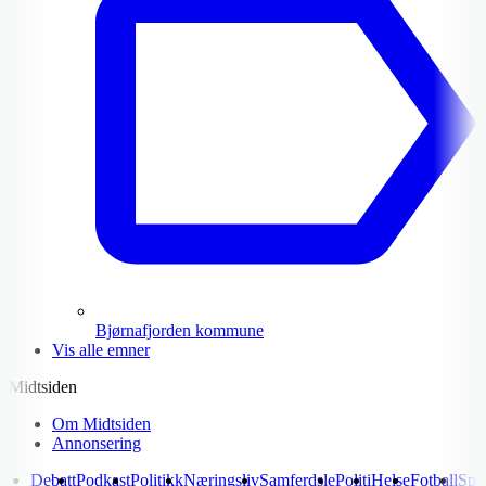
Bjørnafjorden kommune
Vis alle emner
Midtsiden
Om Midtsiden
Annonsering
Debatt
Podkast
Politikk
Næringsliv
Samferdsle
Politi
Helse
Fotball
Spo