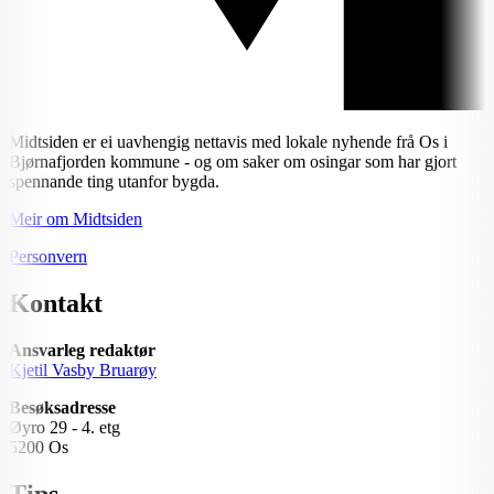
Midtsiden er ei uavhengig nettavis med lokale nyhende frå Os i
Bjørnafjorden kommune - og om saker om osingar som har gjort
spennande ting utanfor bygda.
Meir om Midtsiden
Personvern
Kontakt
Ansvarleg redaktør
Kjetil Vasby Bruarøy
Besøksadresse
Øyro 29 - 4. etg
5200 Os
Tips