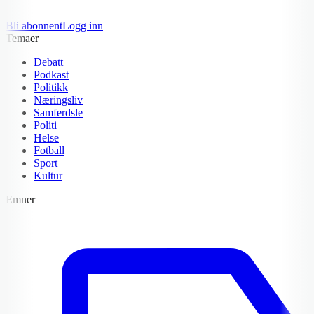
Bli abonnent
Logg inn
Temaer
Debatt
Podkast
Politikk
Næringsliv
Samferdsle
Politi
Helse
Fotball
Sport
Kultur
Emner