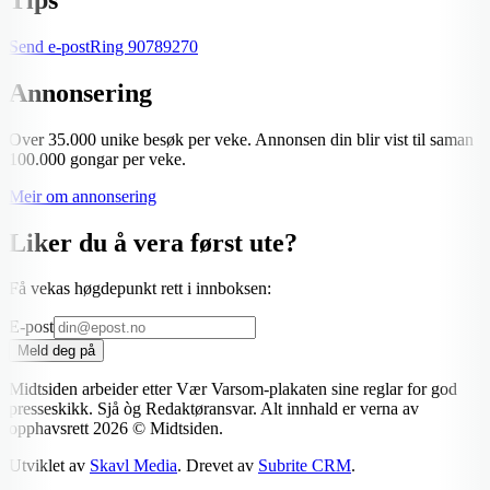
Send e-post
Ring
90789270
Annonsering
Over 35.000 unike besøk per veke. Annonsen din blir vist til saman
100.000 gongar per veke.
Meir om annonsering
Liker du å vera først ute?
Få vekas høgdepunkt rett i innboksen:
E-post
Meld deg på
Midtsiden arbeider etter Vær Varsom-plakaten sine reglar for god
presseskikk. Sjå òg Redaktøransvar. Alt innhald er verna av
opphavsrett
2026
© Midtsiden.
Utviklet av
Skavl Media
. Drevet av
Subrite CRM
.