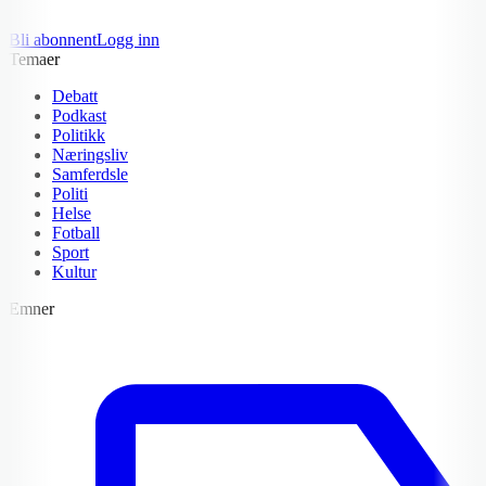
Bli abonnent
Logg inn
Temaer
Debatt
Podkast
Politikk
Næringsliv
Samferdsle
Politi
Helse
Fotball
Sport
Kultur
Emner