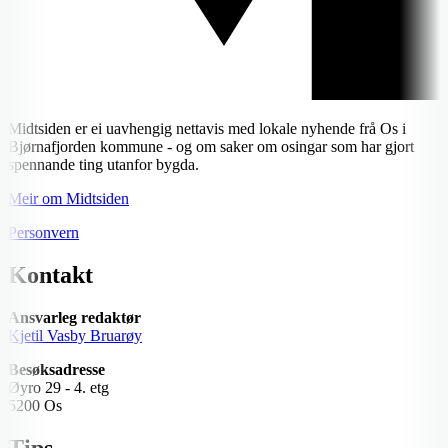
Midtsiden er ei uavhengig nettavis med lokale nyhende frå Os i
Bjørnafjorden kommune - og om saker om osingar som har gjort
spennande ting utanfor bygda.
Meir om Midtsiden
Personvern
Kontakt
Ansvarleg redaktør
Kjetil Vasby Bruarøy
Besøksadresse
Øyro 29 - 4. etg
5200 Os
Tips