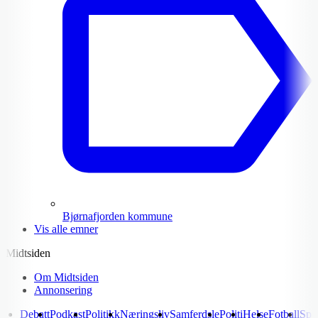
Bjørnafjorden kommune
Vis alle emner
Midtsiden
Om Midtsiden
Annonsering
Debatt
Podkast
Politikk
Næringsliv
Samferdsle
Politi
Helse
Fotball
Spo