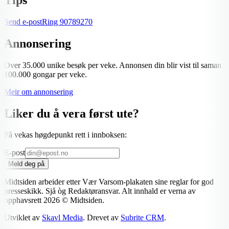
Send e-post
Ring
90789270
Annonsering
Over 35.000 unike besøk per veke. Annonsen din blir vist til saman
100.000 gongar per veke.
Meir om annonsering
Liker du å vera først ute?
Få vekas høgdepunkt rett i innboksen:
E-post
Meld deg på
Midtsiden arbeider etter Vær Varsom-plakaten sine reglar for god
presseskikk. Sjå òg Redaktøransvar. Alt innhald er verna av
opphavsrett
2026
© Midtsiden.
Utviklet av
Skavl Media
. Drevet av
Subrite CRM
.