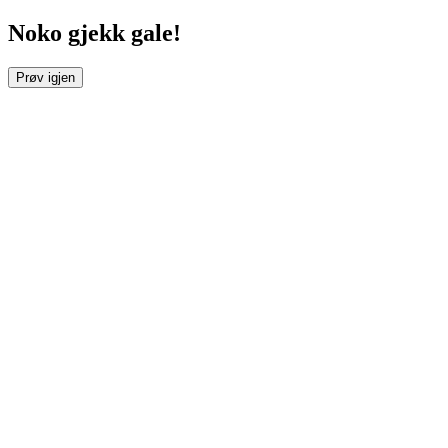
Noko gjekk gale!
Prøv igjen