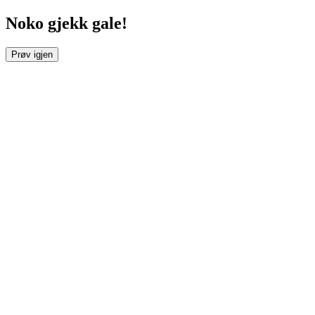
Noko gjekk gale!
Prøv igjen